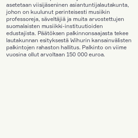
asetetaan viisijäseninen asiantuntijalautakunta,
johon on kuulunut perinteisesti musiikin
professoreja, säveltäjiä ja muita arvostettujen
suomalaisten musiikki-instituutioiden
edustajista. Päätöksen palkinnonsaajasta tekee
lautakunnan esityksestä Wihurin kansainvälisten
palkintojen rahaston hallitus. Palkinto on viime
vuosina ollut arvoltaan 150 000 euroa.
Suodata
Kansallisuus: Finland
+
Vuosi: 2006
+