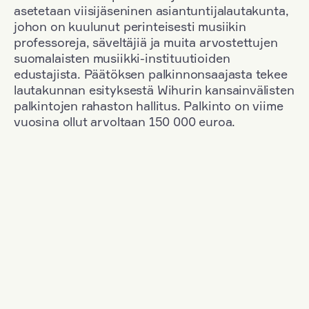
asetetaan viisijäseninen asiantuntijalautakunta,
johon on kuulunut perinteisesti musiikin
professoreja, säveltäjiä ja muita arvostettujen
suomalaisten musiikki-instituutioiden
edustajista. Päätöksen palkinnonsaajasta tekee
lautakunnan esityksestä Wihurin kansainvälisten
palkintojen rahaston hallitus. Palkinto on viime
vuosina ollut arvoltaan 150 000 euroa.
Suodata
Kansallisuus: Germany
+
Vuosi: 2006
+