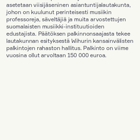
asetetaan viisijäseninen asiantuntijalautakunta,
johon on kuulunut perinteisesti musiikin
professoreja, säveltäjiä ja muita arvostettujen
suomalaisten musiikki-instituutioiden
edustajista. Päätöksen palkinnonsaajasta tekee
lautakunnan esityksestä Wihurin kansainvälisten
palkintojen rahaston hallitus. Palkinto on viime
vuosina ollut arvoltaan 150 000 euroa.
Suodata
Kansallisuus: Germany
+
Vuosi: 2006
+