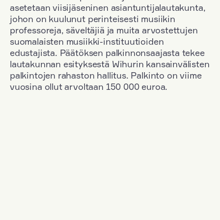
asetetaan viisijäseninen asiantuntijalautakunta,
johon on kuulunut perinteisesti musiikin
professoreja, säveltäjiä ja muita arvostettujen
suomalaisten musiikki-instituutioiden
edustajista. Päätöksen palkinnonsaajasta tekee
lautakunnan esityksestä Wihurin kansainvälisten
palkintojen rahaston hallitus. Palkinto on viime
vuosina ollut arvoltaan 150 000 euroa.
Suodata
Kansallisuus: Great Britain
+
Vuosi: 2006
+