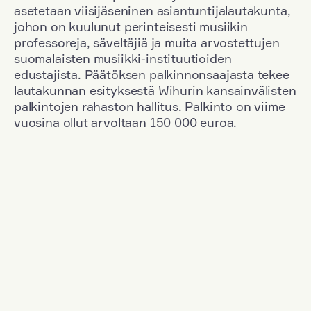
asetetaan viisijäseninen asiantuntijalautakunta,
johon on kuulunut perinteisesti musiikin
professoreja, säveltäjiä ja muita arvostettujen
suomalaisten musiikki-instituutioiden
edustajista. Päätöksen palkinnonsaajasta tekee
lautakunnan esityksestä Wihurin kansainvälisten
palkintojen rahaston hallitus. Palkinto on viime
vuosina ollut arvoltaan 150 000 euroa.
Suodata
Kansallisuus: Denmark
+
Vuosi: 1983
+