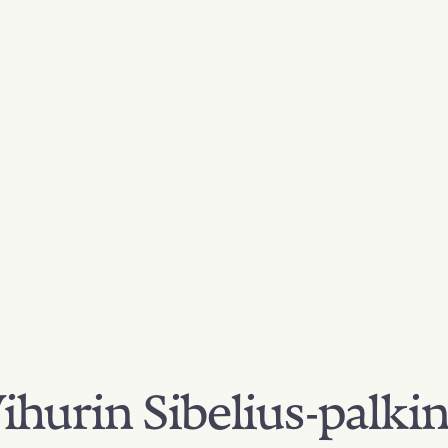
hurin Sibelius-palki