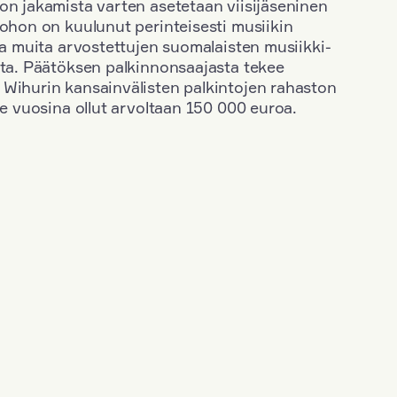
on jakamista varten asetetaan viisijäseninen
johon on kuulunut perinteisesti musiikin
 ja muita arvostettujen suomalaisten musiikki-
sta. Päätöksen palkinnonsaajasta tekee
 Wihurin kansainvälisten palkintojen rahaston
ime vuosina ollut arvoltaan 150 000 euroa.
+
Vuosi: 2020
+