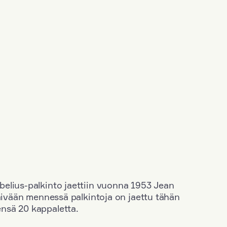
elius-palkinto jaettiin vuonna 1953 Jean
äivään mennessä palkintoja on jaettu tähän
nsä 20 kappaletta.