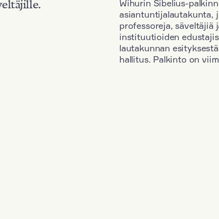
Wihurin Sibelius-palkinn
eltäjille.
asiantuntijalautakunta, 
professoreja, säveltäjiä
instituutioiden edustaji
lautakunnan esityksestä
hallitus. Palkinto on vi
Kansallisuus: Germany