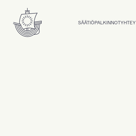
Hyppää sisältöön
SÄÄTIÖ
PALKINNOT
YHTEY