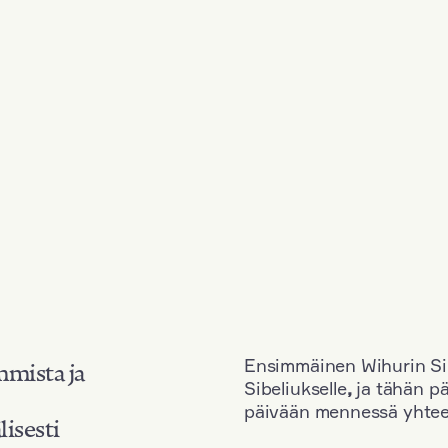
Ensimmäinen Wihurin Sib
mmista ja
Sibeliukselle
,
ja tähän p
päivään mennessä yhtee
lisesti