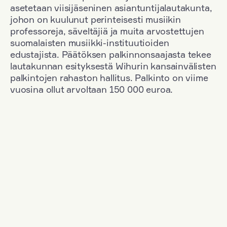
asetetaan viisijäseninen asiantuntijalautakunta,
johon on kuulunut perinteisesti musiikin
professoreja, säveltäjiä ja muita arvostettujen
suomalaisten musiikki-instituutioiden
edustajista. Päätöksen palkinnonsaajasta tekee
lautakunnan esityksestä Wihurin kansainvälisten
palkintojen rahaston hallitus. Palkinto on viime
vuosina ollut arvoltaan 150 000 euroa.
Suodata
Kansallisuus: Poland
+
Vuosi: 1955
+