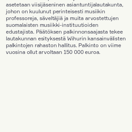
asetetaan viisijäseninen asiantuntijalautakunta,
johon on kuulunut perinteisesti musiikin
professoreja, säveltäjiä ja muita arvostettujen
suomalaisten musiikki-instituutioiden
edustajista. Päätöksen palkinnonsaajasta tekee
lautakunnan esityksestä Wihurin kansainvälisten
palkintojen rahaston hallitus. Palkinto on viime
vuosina ollut arvoltaan 150 000 euroa.
Suodata
Kansallisuus: Austria
+
Vuosi: 1963
+