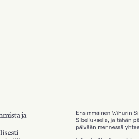
Ensimmäinen Wihurin Sib
mmista ja
Sibeliukselle
,
ja tähän p
päivään mennessä yhtee
lisesti