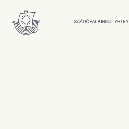
Hyppää sisältöön
SÄÄTIÖ
PALKINNOT
YHTEY