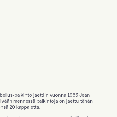
elius-palkinto jaettiin vuonna 1953 Jean
äivään mennessä palkintoja on jaettu tähän
nsä 20 kappaletta.