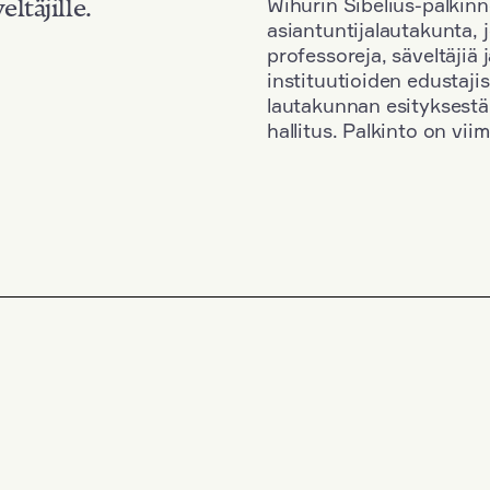
Wihurin Sibelius-palkinn
eltäjille.
asiantuntijalautakunta, 
professoreja, säveltäjiä
instituutioiden edustaji
lautakunnan esityksestä
hallitus. Palkinto on vi
Kansallisuus: Austria