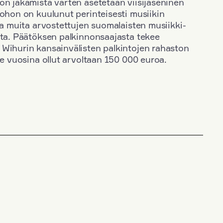
on jakamista varten asetetaan viisijäseninen
johon on kuulunut perinteisesti musiikin
 ja muita arvostettujen suomalaisten musiikki-
sta. Päätöksen palkinnonsaajasta tekee
 Wihurin kansainvälisten palkintojen rahaston
ime vuosina ollut arvoltaan 150 000 euroa.
+
Vuosi: 2000
+