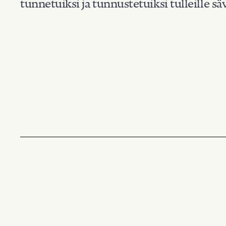
tunnetuiksi ja tunnustetuiksi tulleille säv
Suodata