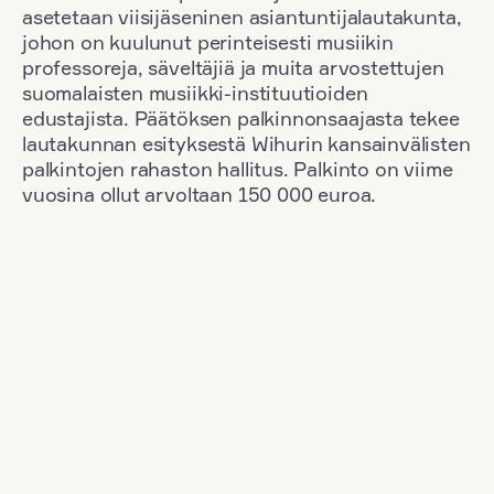
asetetaan viisijäseninen asiantuntijalautakunta,
johon on kuulunut perinteisesti musiikin
professoreja, säveltäjiä ja muita arvostettujen
suomalaisten musiikki-instituutioiden
edustajista. Päätöksen palkinnonsaajasta tekee
lautakunnan esityksestä Wihurin kansainvälisten
palkintojen rahaston hallitus. Palkinto on viime
vuosina ollut arvoltaan 150 000 euroa.
Suodata
Kansallisuus: Denmark
+
Vuosi: 1963
+