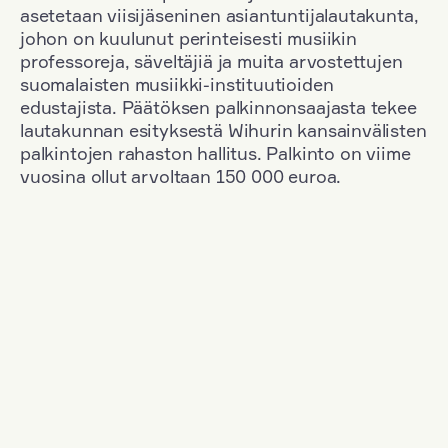
asetetaan viisijäseninen asiantuntijalautakunta,
johon on kuulunut perinteisesti musiikin
professoreja, säveltäjiä ja muita arvostettujen
suomalaisten musiikki-instituutioiden
edustajista. Päätöksen palkinnonsaajasta tekee
lautakunnan esityksestä Wihurin kansainvälisten
palkintojen rahaston hallitus. Palkinto on viime
vuosina ollut arvoltaan 150 000 euroa.
Suodata
Kansallisuus: Poland
+
Vuosi: 2020
+