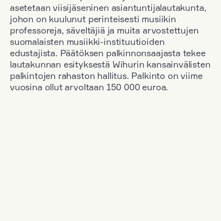
asetetaan viisijäseninen asiantuntijalautakunta,
johon on kuulunut perinteisesti musiikin
professoreja, säveltäjiä ja muita arvostettujen
suomalaisten musiikki-instituutioiden
edustajista. Päätöksen palkinnonsaajasta tekee
lautakunnan esityksestä Wihurin kansainvälisten
palkintojen rahaston hallitus. Palkinto on viime
vuosina ollut arvoltaan 150 000 euroa.
Suodata
Kansallisuus: Austria
+
Vuosi: 1953
+