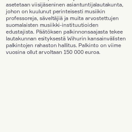
asetetaan viisijäseninen asiantuntijalautakunta,
johon on kuulunut perinteisesti musiikin
professoreja, säveltäjiä ja muita arvostettujen
suomalaisten musiikki-instituutioiden
edustajista. Päätöksen palkinnonsaajasta tekee
lautakunnan esityksestä Wihurin kansainvälisten
palkintojen rahaston hallitus. Palkinto on viime
vuosina ollut arvoltaan 150 000 euroa.
Suodata
Kansallisuus: Denmark
+
Vuosi: 2003
+