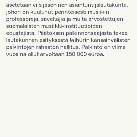
asetetaan viisijäseninen asiantuntijalautakunta,
johon on kuulunut perinteisesti musiikin
professoreja, säveltäjiä ja muita arvostettujen
suomalaisten musiikki-instituutioiden
edustajista. Päätöksen palkinnonsaajasta tekee
lautakunnan esityksestä Wihurin kansainvälisten
palkintojen rahaston hallitus. Palkinto on viime
vuosina ollut arvoltaan 150 000 euroa.
Suodata
Kansallisuus: Denmark
+
Vuosi: 1958
+