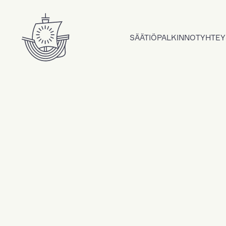
Hyppää sisältöön
SÄÄTIÖ
PALKINNOT
YHTEY