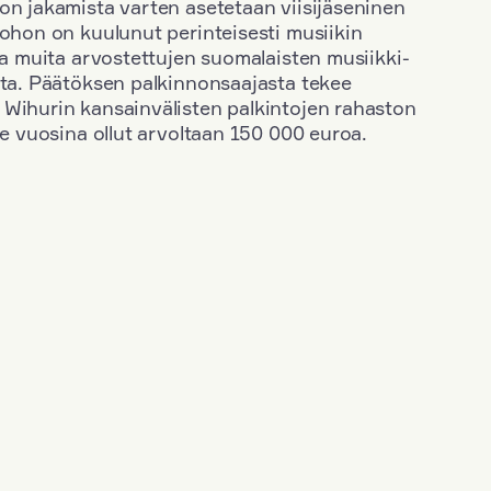
on jakamista varten asetetaan viisijäseninen
johon on kuulunut perinteisesti musiikin
 ja muita arvostettujen suomalaisten musiikki-
sta. Päätöksen palkinnonsaajasta tekee
 Wihurin kansainvälisten palkintojen rahaston
ime vuosina ollut arvoltaan 150 000 euroa.
+
Vuosi: 1958
+