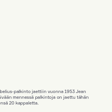
elius-palkinto jaettiin vuonna 1953 Jean
äivään mennessä palkintoja on jaettu tähän
nsä 20 kappaletta.