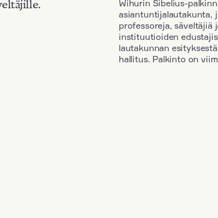
Wihurin Sibelius-palkinn
eltäjille.
asiantuntijalautakunta, 
professoreja, säveltäjiä
instituutioiden edustaji
lautakunnan esityksestä
hallitus. Palkinto on vi
Kansallisuus: South Korea