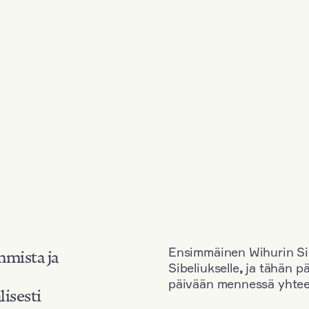
Ensimmäinen Wihurin Sib
mmista ja
Sibeliukselle
,
ja tähän p
päivään mennessä yhtee
lisesti