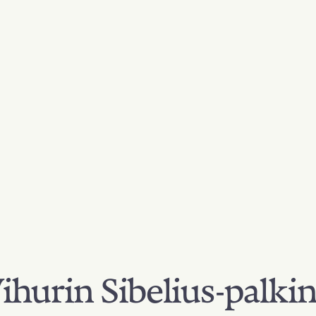
hurin Sibelius-palki