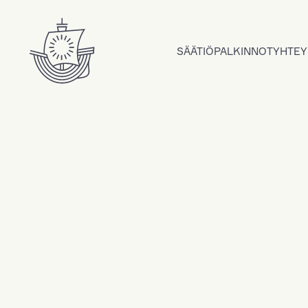
Hyppää sisältöön
SÄÄTIÖ
PALKINNOT
YHTEY