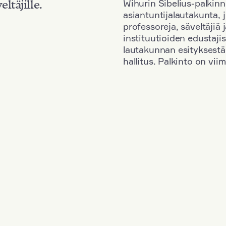
Wihurin Sibelius-palkinn
eltäjille.
asiantuntijalautakunta, 
professoreja, säveltäjiä
instituutioiden edustaji
lautakunnan esityksestä
hallitus. Palkinto on vi
Kansallisuus: South Korea