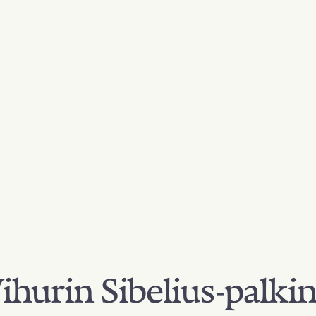
hurin Sibelius-palki