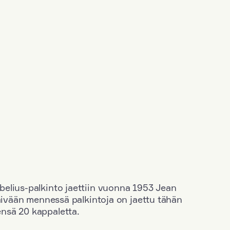
elius-palkinto jaettiin vuonna 1953 Jean
äivään mennessä palkintoja on jaettu tähän
nsä 20 kappaletta.