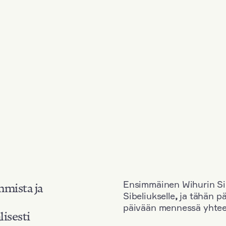
Ensimmäinen Wihurin Sib
mmista ja
Sibeliukselle
,
ja tähän p
päivään mennessä yhtee
lisesti