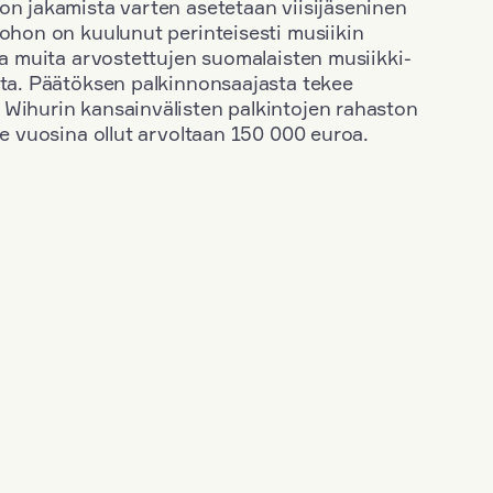
on jakamista varten asetetaan viisijäseninen
johon on kuulunut perinteisesti musiikin
 ja muita arvostettujen suomalaisten musiikki-
sta. Päätöksen palkinnonsaajasta tekee
 Wihurin kansainvälisten palkintojen rahaston
ime vuosina ollut arvoltaan 150 000 euroa.
+
Vuosi: 2020
+