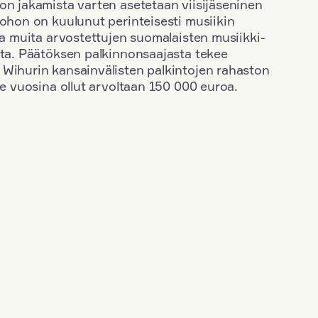
on jakamista varten asetetaan viisijäseninen
johon on kuulunut perinteisesti musiikin
 ja muita arvostettujen suomalaisten musiikki-
sta. Päätöksen palkinnonsaajasta tekee
 Wihurin kansainvälisten palkintojen rahaston
ime vuosina ollut arvoltaan 150 000 euroa.
+
Vuosi: 1955
+