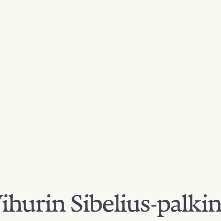
hurin Sibelius-palki