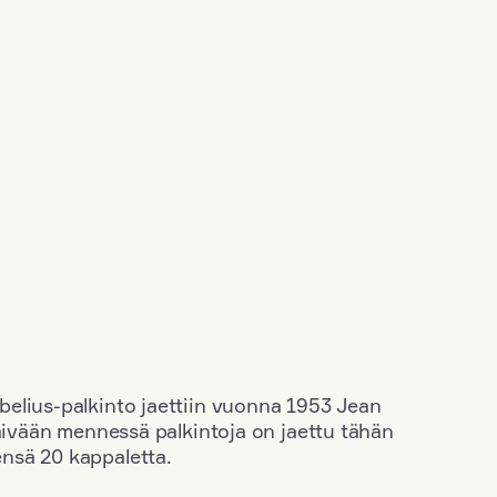
elius-palkinto jaettiin vuonna 1953 Jean
äivään mennessä palkintoja on jaettu tähän
nsä 20 kappaletta.