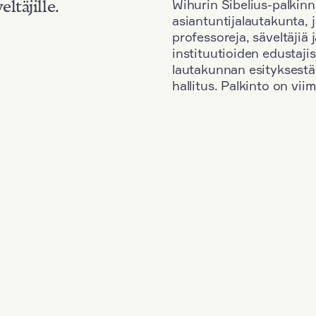
Wihurin Sibelius-palkinn
eltäjille.
asiantuntijalautakunta, 
professoreja, säveltäjiä
instituutioiden edustaji
lautakunnan esityksestä
hallitus. Palkinto on vi
Kansallisuus: France