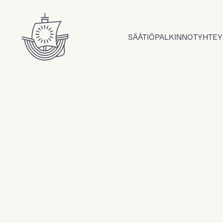
Hyppää sisältöön
SÄÄTIÖ
PALKINNOT
YHTEY