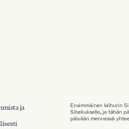
Ensimmäinen Wihurin Sib
mmista ja
Sibeliukselle
,
ja tähän p
päivään mennessä yhtee
lisesti