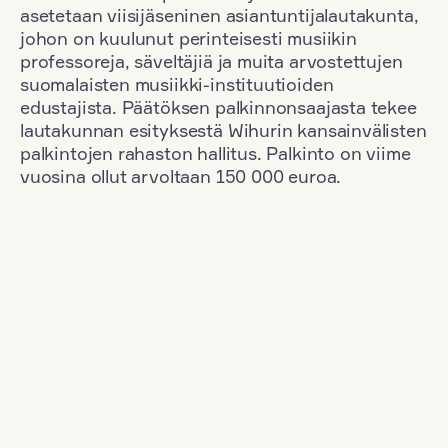
asetetaan viisijäseninen asiantuntijalautakunta,
johon on kuulunut perinteisesti musiikin
professoreja, säveltäjiä ja muita arvostettujen
suomalaisten musiikki-instituutioiden
edustajista. Päätöksen palkinnonsaajasta tekee
lautakunnan esityksestä Wihurin kansainvälisten
palkintojen rahaston hallitus. Palkinto on viime
vuosina ollut arvoltaan 150 000 euroa.
Suodata
Kansallisuus: Germany
+
Vuosi: 2020
+