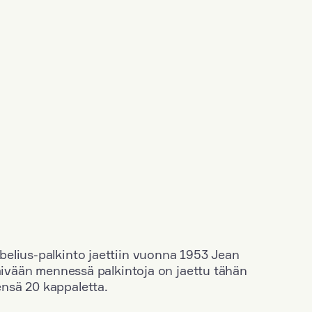
elius-palkinto jaettiin vuonna 1953 Jean
äivään mennessä palkintoja on jaettu tähän
nsä 20 kappaletta.