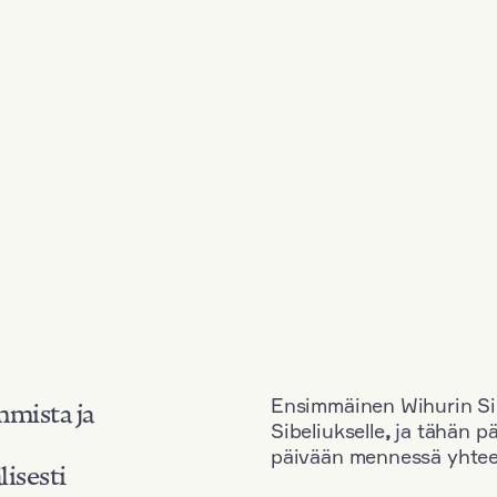
Ensimmäinen Wihurin Sib
mmista ja
Sibeliukselle
,
ja tähän p
päivään mennessä yhtee
lisesti