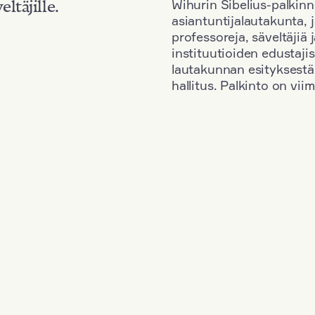
Wihurin Sibelius-palkinn
eltäjille.
asiantuntijalautakunta, 
professoreja, säveltäjiä
instituutioiden edustaji
lautakunnan esityksestä
hallitus. Palkinto on vi
Kansallisuus: Poland