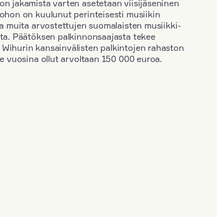
on jakamista varten asetetaan viisijäseninen
johon on kuulunut perinteisesti musiikin
 ja muita arvostettujen suomalaisten musiikki-
sta. Päätöksen palkinnonsaajasta tekee
 Wihurin kansainvälisten palkintojen rahaston
ime vuosina ollut arvoltaan 150 000 euroa.
+
Vuosi: 2000
+