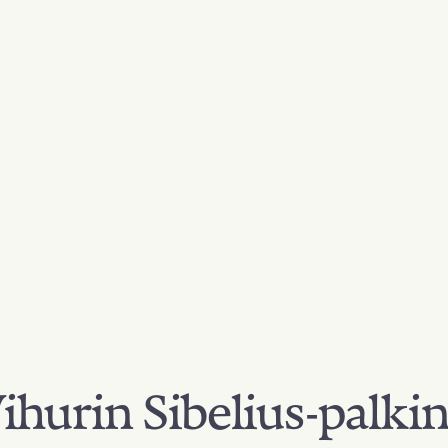
hurin Sibelius-palki