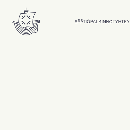
Hyppää sisältöön
SÄÄTIÖ
PALKINNOT
YHTEY