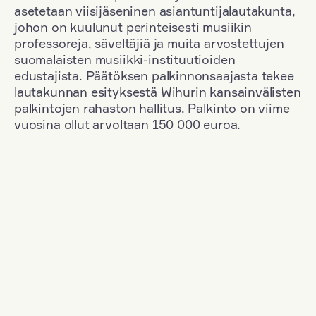
asetetaan viisijäseninen asiantuntijalautakunta,
johon on kuulunut perinteisesti musiikin
professoreja, säveltäjiä ja muita arvostettujen
suomalaisten musiikki-instituutioiden
edustajista. Päätöksen palkinnonsaajasta tekee
lautakunnan esityksestä Wihurin kansainvälisten
palkintojen rahaston hallitus. Palkinto on viime
vuosina ollut arvoltaan 150 000 euroa.
Suodata
Kansallisuus: Romania
+
Vuosi: 2015
+