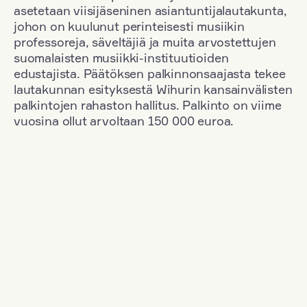
asetetaan viisijäseninen asiantuntijalautakunta,
johon on kuulunut perinteisesti musiikin
professoreja, säveltäjiä ja muita arvostettujen
suomalaisten musiikki-instituutioiden
edustajista. Päätöksen palkinnonsaajasta tekee
lautakunnan esityksestä Wihurin kansainvälisten
palkintojen rahaston hallitus. Palkinto on viime
vuosina ollut arvoltaan 150 000 euroa.
Suodata
Kansallisuus: France
+
Vuosi: 1955
+