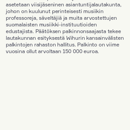
asetetaan viisijäseninen asiantuntijalautakunta,
johon on kuulunut perinteisesti musiikin
professoreja, säveltäjiä ja muita arvostettujen
suomalaisten musiikki-instituutioiden
edustajista. Päätöksen palkinnonsaajasta tekee
lautakunnan esityksestä Wihurin kansainvälisten
palkintojen rahaston hallitus. Palkinto on viime
vuosina ollut arvoltaan 150 000 euroa.
Suodata
Kansallisuus: Poland
+
Vuosi: 1958
+