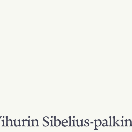
hurin Sibelius-palki