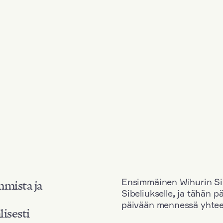
Ensimmäinen Wihurin Sib
mmista ja
Sibeliukselle
,
ja tähän p
päivään mennessä yhtee
lisesti