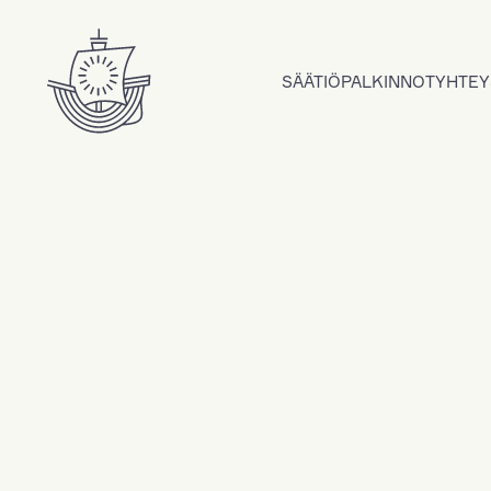
Hyppää sisältöön
SÄÄTIÖ
PALKINNOT
YHTEY