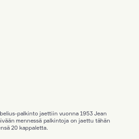
elius-palkinto jaettiin vuonna 1953 Jean
äivään mennessä palkintoja on jaettu tähän
nsä 20 kappaletta.