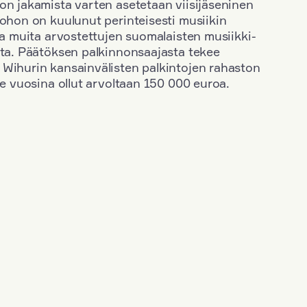
on jakamista varten asetetaan viisijäseninen
johon on kuulunut perinteisesti musiikin
 ja muita arvostettujen suomalaisten musiikki-
sta. Päätöksen palkinnonsaajasta tekee
 Wihurin kansainvälisten palkintojen rahaston
ime vuosina ollut arvoltaan 150 000 euroa.
+
Vuosi: 1955
+