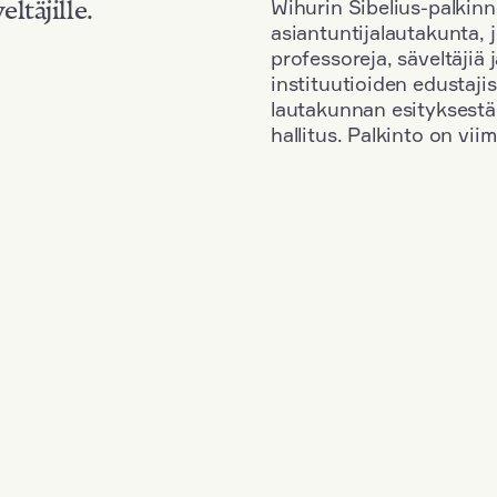
Wihurin Sibelius-palkinn
eltäjille.
asiantuntijalautakunta, 
professoreja, säveltäjiä
instituutioiden edustaji
lautakunnan esityksestä
hallitus. Palkinto on vi
Kansallisuus: Romania