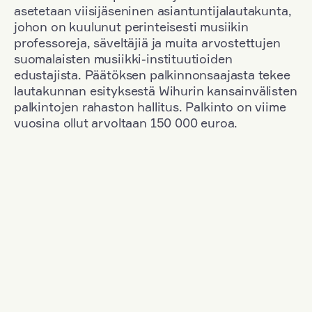
asetetaan viisijäseninen asiantuntijalautakunta,
johon on kuulunut perinteisesti musiikin
professoreja, säveltäjiä ja muita arvostettujen
suomalaisten musiikki-instituutioiden
edustajista. Päätöksen palkinnonsaajasta tekee
lautakunnan esityksestä Wihurin kansainvälisten
palkintojen rahaston hallitus. Palkinto on viime
vuosina ollut arvoltaan 150 000 euroa.
Suodata
Kansallisuus: Denmark
+
Vuosi: 1963
+