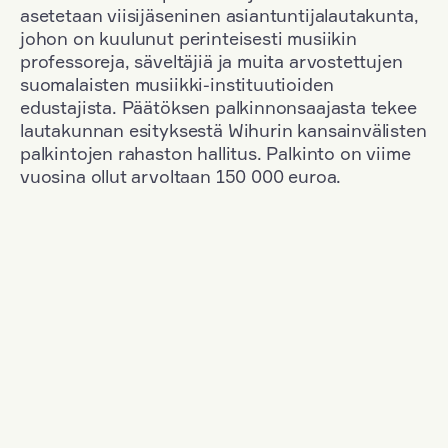
asetetaan viisijäseninen asiantuntijalautakunta,
johon on kuulunut perinteisesti musiikin
professoreja, säveltäjiä ja muita arvostettujen
suomalaisten musiikki-instituutioiden
edustajista. Päätöksen palkinnonsaajasta tekee
lautakunnan esityksestä Wihurin kansainvälisten
palkintojen rahaston hallitus. Palkinto on viime
vuosina ollut arvoltaan 150 000 euroa.
Suodata
Kansallisuus: Germany
+
Vuosi: 2020
+