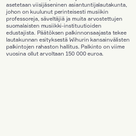
asetetaan viisijäseninen asiantuntijalautakunta,
johon on kuulunut perinteisesti musiikin
professoreja, säveltäjiä ja muita arvostettujen
suomalaisten musiikki-instituutioiden
edustajista. Päätöksen palkinnonsaajasta tekee
lautakunnan esityksestä Wihurin kansainvälisten
palkintojen rahaston hallitus. Palkinto on viime
vuosina ollut arvoltaan 150 000 euroa.
Suodata
Kansallisuus: South Korea
+
Vuosi: 2000
+