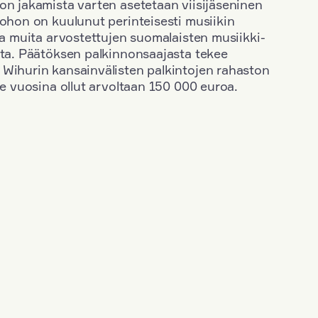
on jakamista varten asetetaan viisijäseninen
johon on kuulunut perinteisesti musiikin
 ja muita arvostettujen suomalaisten musiikki-
sta. Päätöksen palkinnonsaajasta tekee
 Wihurin kansainvälisten palkintojen rahaston
ime vuosina ollut arvoltaan 150 000 euroa.
+
Vuosi: 1953
+