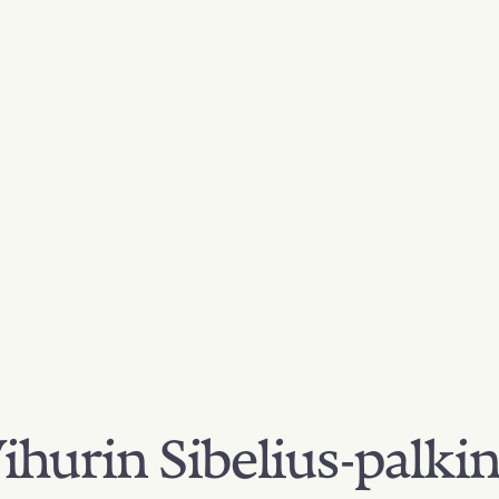
hurin Sibelius-palki