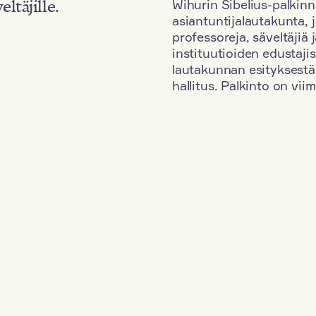
Wihurin Sibelius-palkinn
eltäjille.
asiantuntijalautakunta, 
professoreja, säveltäjiä
instituutioiden edustaji
lautakunnan esityksestä
hallitus. Palkinto on vi
Kansallisuus: Austria