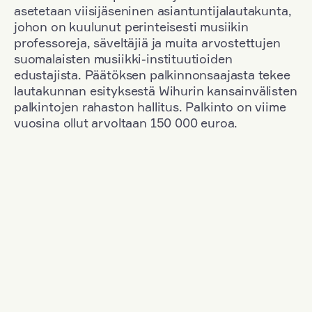
asetetaan viisijäseninen asiantuntijalautakunta,
johon on kuulunut perinteisesti musiikin
professoreja, säveltäjiä ja muita arvostettujen
suomalaisten musiikki-instituutioiden
edustajista. Päätöksen palkinnonsaajasta tekee
lautakunnan esityksestä Wihurin kansainvälisten
palkintojen rahaston hallitus. Palkinto on viime
vuosina ollut arvoltaan 150 000 euroa.
Suodata
Kansallisuus: France
+
Vuosi: 2015
+