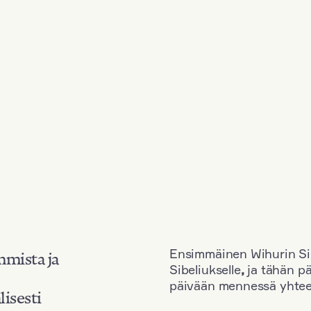
Ensimmäinen Wihurin Sib
mmista ja
Sibeliukselle
,
ja tähän p
päivään mennessä yhtee
lisesti