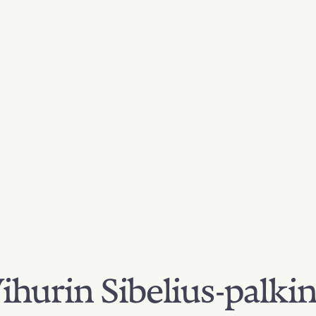
hurin Sibelius-palki