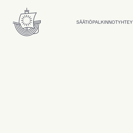
Hyppää sisältöön
SÄÄTIÖ
PALKINNOT
YHTEY