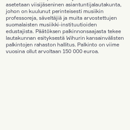
asetetaan viisijäseninen asiantuntijalautakunta,
johon on kuulunut perinteisesti musiikin
professoreja, säveltäjiä ja muita arvostettujen
suomalaisten musiikki-instituutioiden
edustajista. Päätöksen palkinnonsaajasta tekee
lautakunnan esityksestä Wihurin kansainvälisten
palkintojen rahaston hallitus. Palkinto on viime
vuosina ollut arvoltaan 150 000 euroa.
Suodata
Kansallisuus: Denmark
+
Vuosi: 1958
+