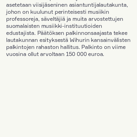
asetetaan viisijäseninen asiantuntijalautakunta,
johon on kuulunut perinteisesti musiikin
professoreja, säveltäjiä ja muita arvostettujen
suomalaisten musiikki-instituutioiden
edustajista. Päätöksen palkinnonsaajasta tekee
lautakunnan esityksestä Wihurin kansainvälisten
palkintojen rahaston hallitus. Palkinto on viime
vuosina ollut arvoltaan 150 000 euroa.
Suodata
Kansallisuus: Romania
+
Vuosi: 2015
+