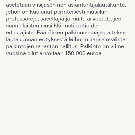
asetetaan viisijäseninen asiantuntijalautakunta,
johon on kuulunut perinteisesti musiikin
professoreja, säveltäjiä ja muita arvostettujen
suomalaisten musiikki-instituutioiden
edustajista. Päätöksen palkinnonsaajasta tekee
lautakunnan esityksestä Wihurin kansainvälisten
palkintojen rahaston hallitus. Palkinto on viime
vuosina ollut arvoltaan 150 000 euroa.
Suodata
Kansallisuus: Poland
+
Vuosi: 1953
+