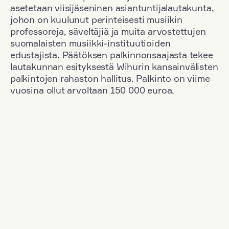
asetetaan viisijäseninen asiantuntijalautakunta,
johon on kuulunut perinteisesti musiikin
professoreja, säveltäjiä ja muita arvostettujen
suomalaisten musiikki-instituutioiden
edustajista. Päätöksen palkinnonsaajasta tekee
lautakunnan esityksestä Wihurin kansainvälisten
palkintojen rahaston hallitus. Palkinto on viime
vuosina ollut arvoltaan 150 000 euroa.
Suodata
Kansallisuus: Germany
+
Vuosi: 1953
+