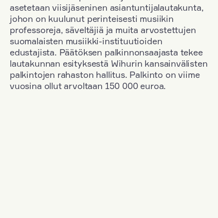
asetetaan viisijäseninen asiantuntijalautakunta,
johon on kuulunut perinteisesti musiikin
professoreja, säveltäjiä ja muita arvostettujen
suomalaisten musiikki-instituutioiden
edustajista. Päätöksen palkinnonsaajasta tekee
lautakunnan esityksestä Wihurin kansainvälisten
palkintojen rahaston hallitus. Palkinto on viime
vuosina ollut arvoltaan 150 000 euroa.
Suodata
Kansallisuus: Denmark
+
Vuosi: 1963
+