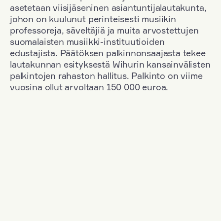
asetetaan viisijäseninen asiantuntijalautakunta,
johon on kuulunut perinteisesti musiikin
professoreja, säveltäjiä ja muita arvostettujen
suomalaisten musiikki-instituutioiden
edustajista. Päätöksen palkinnonsaajasta tekee
lautakunnan esityksestä Wihurin kansainvälisten
palkintojen rahaston hallitus. Palkinto on viime
vuosina ollut arvoltaan 150 000 euroa.
Suodata
Kansallisuus: South Korea
+
Vuosi: 2015
+