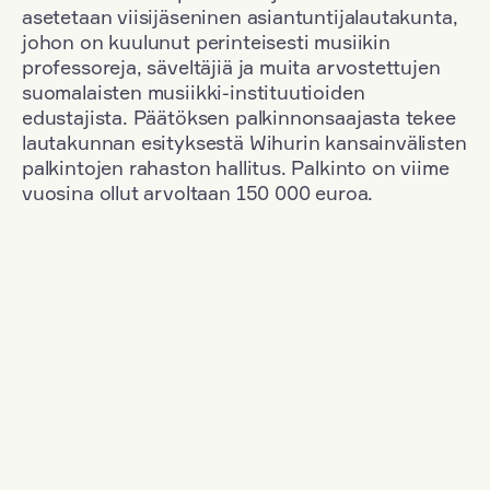
asetetaan viisijäseninen asiantuntijalautakunta,
johon on kuulunut perinteisesti musiikin
professoreja, säveltäjiä ja muita arvostettujen
suomalaisten musiikki-instituutioiden
edustajista. Päätöksen palkinnonsaajasta tekee
lautakunnan esityksestä Wihurin kansainvälisten
palkintojen rahaston hallitus. Palkinto on viime
vuosina ollut arvoltaan 150 000 euroa.
Suodata
Kansallisuus: France
+
Vuosi: 1963
+