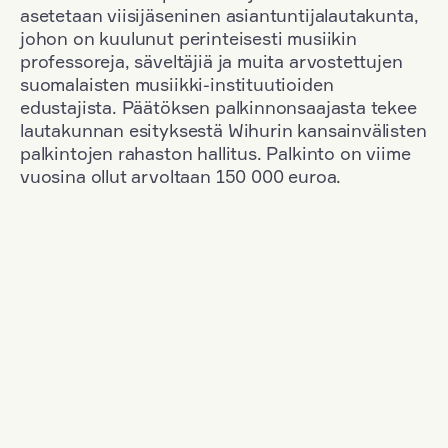
asetetaan viisijäseninen asiantuntijalautakunta,
johon on kuulunut perinteisesti musiikin
professoreja, säveltäjiä ja muita arvostettujen
suomalaisten musiikki-instituutioiden
edustajista. Päätöksen palkinnonsaajasta tekee
lautakunnan esityksestä Wihurin kansainvälisten
palkintojen rahaston hallitus. Palkinto on viime
vuosina ollut arvoltaan 150 000 euroa.
Suodata
Kansallisuus: France
+
Vuosi: 2003
+