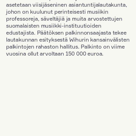
asetetaan viisijäseninen asiantuntijalautakunta,
johon on kuulunut perinteisesti musiikin
professoreja, säveltäjiä ja muita arvostettujen
suomalaisten musiikki-instituutioiden
edustajista. Päätöksen palkinnonsaajasta tekee
lautakunnan esityksestä Wihurin kansainvälisten
palkintojen rahaston hallitus. Palkinto on viime
vuosina ollut arvoltaan 150 000 euroa.
Suodata
Kansallisuus: Germany
+
Vuosi: 1983
+