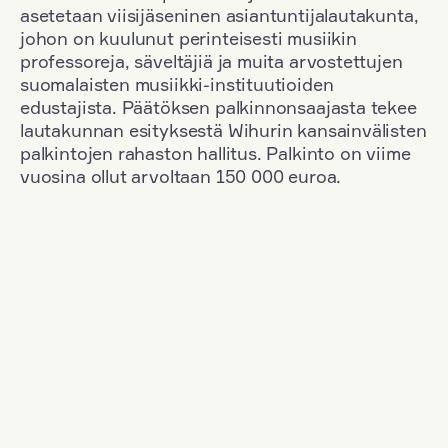
asetetaan viisijäseninen asiantuntijalautakunta,
johon on kuulunut perinteisesti musiikin
professoreja, säveltäjiä ja muita arvostettujen
suomalaisten musiikki-instituutioiden
edustajista. Päätöksen palkinnonsaajasta tekee
lautakunnan esityksestä Wihurin kansainvälisten
palkintojen rahaston hallitus. Palkinto on viime
vuosina ollut arvoltaan 150 000 euroa.
Suodata
Kansallisuus: Austria
+
Vuosi: 1955
+