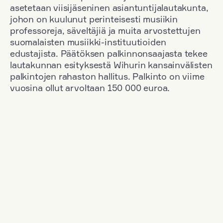
asetetaan viisijäseninen asiantuntijalautakunta,
johon on kuulunut perinteisesti musiikin
professoreja, säveltäjiä ja muita arvostettujen
suomalaisten musiikki-instituutioiden
edustajista. Päätöksen palkinnonsaajasta tekee
lautakunnan esityksestä Wihurin kansainvälisten
palkintojen rahaston hallitus. Palkinto on viime
vuosina ollut arvoltaan 150 000 euroa.
Suodata
Kansallisuus: Denmark
+
Vuosi: 1963
+