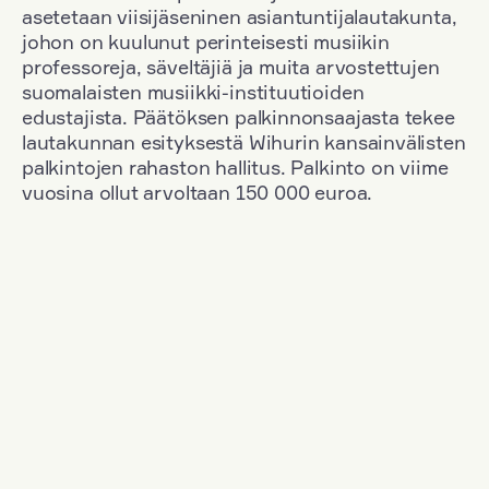
asetetaan viisijäseninen asiantuntijalautakunta,
johon on kuulunut perinteisesti musiikin
professoreja, säveltäjiä ja muita arvostettujen
suomalaisten musiikki-instituutioiden
edustajista. Päätöksen palkinnonsaajasta tekee
lautakunnan esityksestä Wihurin kansainvälisten
palkintojen rahaston hallitus. Palkinto on viime
vuosina ollut arvoltaan 150 000 euroa.
Suodata
Kansallisuus: South Korea
+
Vuosi: 1953
+