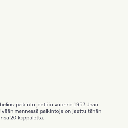
elius-palkinto jaettiin vuonna 1953 Jean
äivään mennessä palkintoja on jaettu tähän
nsä 20 kappaletta.