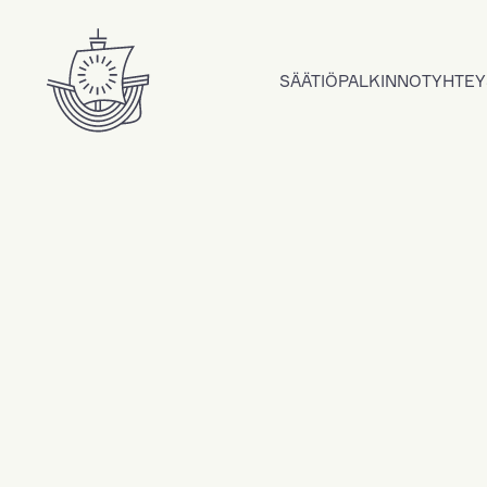
Hyppää sisältöön
SÄÄTIÖ
PALKINNOT
YHTEY