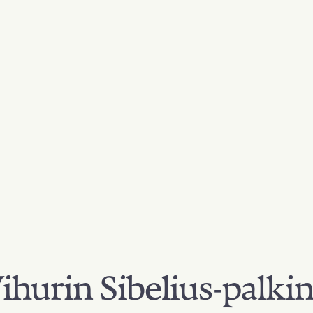
hurin Sibelius-palki