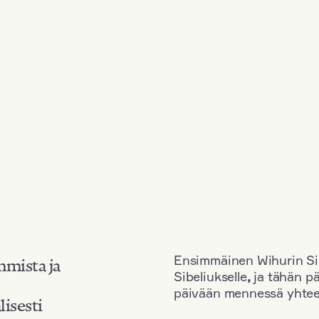
Ensimmäinen Wihurin Sib
mmista ja
Sibeliukselle
,
ja tähän p
päivään mennessä yhtee
lisesti