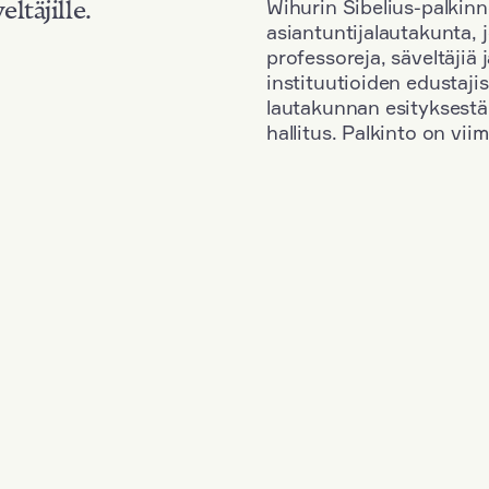
Wihurin Sibelius-palkinn
eltäjille.
asiantuntijalautakunta, 
professoreja, säveltäjiä
instituutioiden edustaji
lautakunnan esityksestä
hallitus. Palkinto on vi
Kansallisuus: Austria