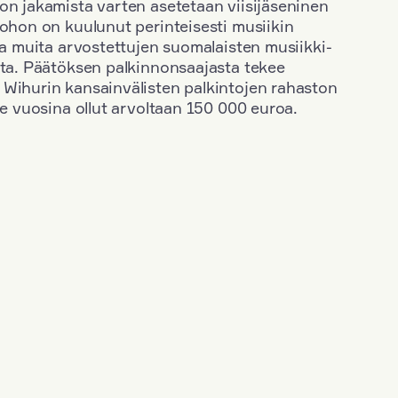
on jakamista varten asetetaan viisijäseninen
johon on kuulunut perinteisesti musiikin
 ja muita arvostettujen suomalaisten musiikki-
sta. Päätöksen palkinnonsaajasta tekee
 Wihurin kansainvälisten palkintojen rahaston
ime vuosina ollut arvoltaan 150 000 euroa.
+
Vuosi: 1963
+