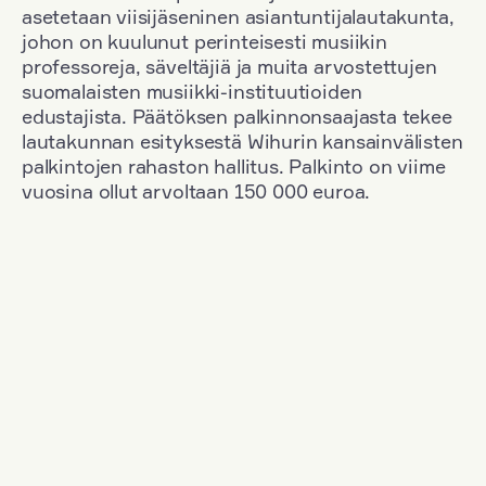
asetetaan viisijäseninen asiantuntijalautakunta,
johon on kuulunut perinteisesti musiikin
professoreja, säveltäjiä ja muita arvostettujen
suomalaisten musiikki-instituutioiden
edustajista. Päätöksen palkinnonsaajasta tekee
lautakunnan esityksestä Wihurin kansainvälisten
palkintojen rahaston hallitus. Palkinto on viime
vuosina ollut arvoltaan 150 000 euroa.
Suodata
Kansallisuus: Denmark
+
Vuosi: 1963
+