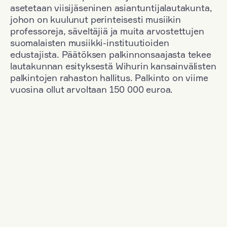
asetetaan viisijäseninen asiantuntijalautakunta,
johon on kuulunut perinteisesti musiikin
professoreja, säveltäjiä ja muita arvostettujen
suomalaisten musiikki-instituutioiden
edustajista. Päätöksen palkinnonsaajasta tekee
lautakunnan esityksestä Wihurin kansainvälisten
palkintojen rahaston hallitus. Palkinto on viime
vuosina ollut arvoltaan 150 000 euroa.
Suodata
Kansallisuus: France
+
Vuosi: 1963
+