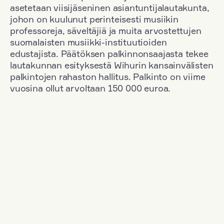
asetetaan viisijäseninen asiantuntijalautakunta,
johon on kuulunut perinteisesti musiikin
professoreja, säveltäjiä ja muita arvostettujen
suomalaisten musiikki-instituutioiden
edustajista. Päätöksen palkinnonsaajasta tekee
lautakunnan esityksestä Wihurin kansainvälisten
palkintojen rahaston hallitus. Palkinto on viime
vuosina ollut arvoltaan 150 000 euroa.
Suodata
Kansallisuus: Poland
+
Vuosi: 1958
+