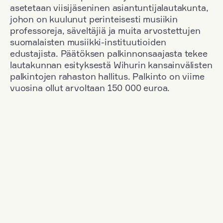
asetetaan viisijäseninen asiantuntijalautakunta,
johon on kuulunut perinteisesti musiikin
professoreja, säveltäjiä ja muita arvostettujen
suomalaisten musiikki-instituutioiden
edustajista. Päätöksen palkinnonsaajasta tekee
lautakunnan esityksestä Wihurin kansainvälisten
palkintojen rahaston hallitus. Palkinto on viime
vuosina ollut arvoltaan 150 000 euroa.
Suodata
Kansallisuus: Romania
+
Vuosi: 1963
+