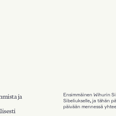
Ensimmäinen Wihurin Sib
mmista ja
Sibeliukselle
,
ja tähän p
päivään mennessä yhtee
lisesti