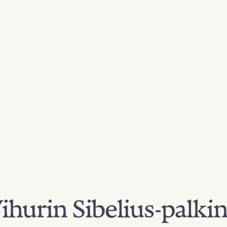
hurin Sibelius-palki