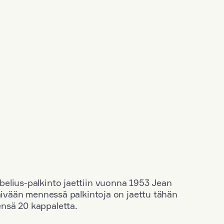
elius-palkinto jaettiin vuonna 1953 Jean
äivään mennessä palkintoja on jaettu tähän
nsä 20 kappaletta.