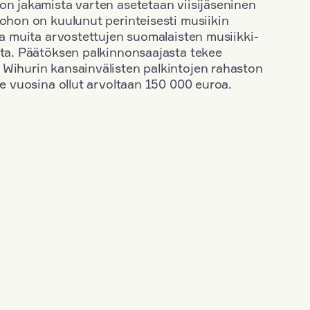
on jakamista varten asetetaan viisijäseninen
johon on kuulunut perinteisesti musiikin
 ja muita arvostettujen suomalaisten musiikki-
sta. Päätöksen palkinnonsaajasta tekee
 Wihurin kansainvälisten palkintojen rahaston
ime vuosina ollut arvoltaan 150 000 euroa.
+
Vuosi: 2017
+