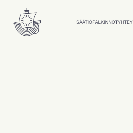
Hyppää sisältöön
SÄÄTIÖ
PALKINNOT
YHTEY