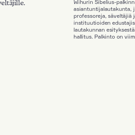
Wihurin Sibelius-palkinn
eltäjille.
asiantuntijalautakunta, 
professoreja, säveltäjiä
instituutioiden edustaji
lautakunnan esityksestä
hallitus. Palkinto on vi
Kansallisuus: Romania