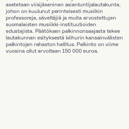
asetetaan viisijäseninen asiantuntijalautakunta,
johon on kuulunut perinteisesti musiikin
professoreja, säveltäjiä ja muita arvostettujen
suomalaisten musiikki-instituutioiden
edustajista. Päätöksen palkinnonsaajasta tekee
lautakunnan esityksestä Wihurin kansainvälisten
palkintojen rahaston hallitus. Palkinto on viime
vuosina ollut arvoltaan 150 000 euroa.
Suodata
Kansallisuus: Russia
+
Vuosi: 2000
+