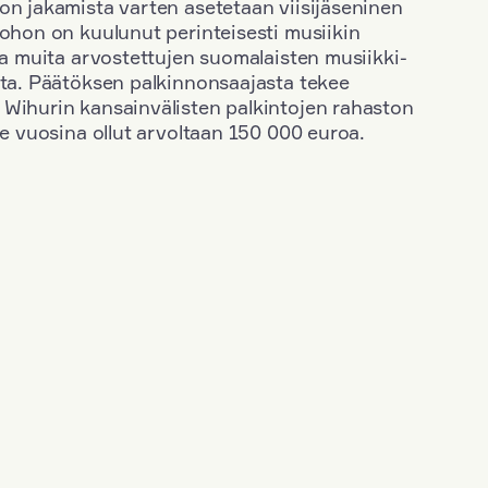
on jakamista varten asetetaan viisijäseninen
johon on kuulunut perinteisesti musiikin
 ja muita arvostettujen suomalaisten musiikki-
sta. Päätöksen palkinnonsaajasta tekee
 Wihurin kansainvälisten palkintojen rahaston
ime vuosina ollut arvoltaan 150 000 euroa.
+
Vuosi: 2000
+