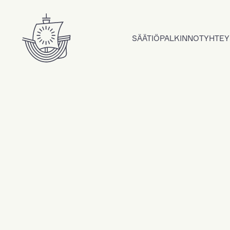
Hyppää sisältöön
SÄÄTIÖ
PALKINNOT
YHTEY