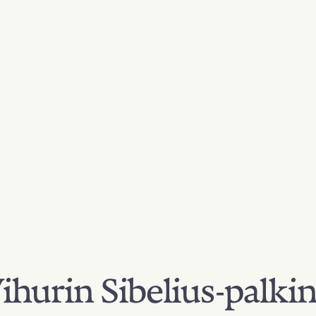
hurin Sibelius-palki