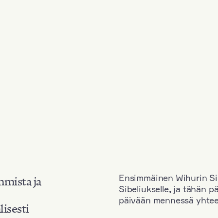
Ensimmäinen Wihurin Sib
mmista ja
Sibeliukselle
,
ja tähän p
päivään mennessä yhtee
lisesti