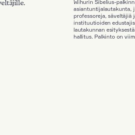
Wihurin Sibelius-palkinn
eltäjille.
asiantuntijalautakunta, 
professoreja, säveltäjiä
instituutioiden edustaji
lautakunnan esityksestä
hallitus. Palkinto on vi
Kansallisuus: South Korea