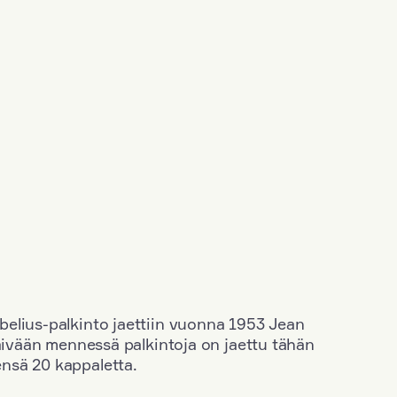
elius-palkinto jaettiin vuonna 1953 Jean
äivään mennessä palkintoja on jaettu tähän
nsä 20 kappaletta.