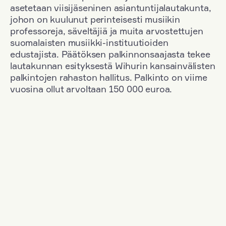
asetetaan viisijäseninen asiantuntijalautakunta,
johon on kuulunut perinteisesti musiikin
professoreja, säveltäjiä ja muita arvostettujen
suomalaisten musiikki-instituutioiden
edustajista. Päätöksen palkinnonsaajasta tekee
lautakunnan esityksestä Wihurin kansainvälisten
palkintojen rahaston hallitus. Palkinto on viime
vuosina ollut arvoltaan 150 000 euroa.
Suodata
Kansallisuus: South Korea
+
Vuosi: 1983
+